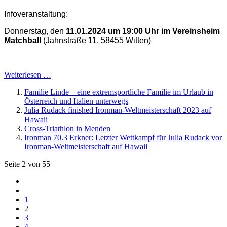
Infoveranstaltung:
Donnerstag, den
11.01.2024 um 19:00 Uhr im Vereinsheim
Matchball
(Jahnstraße 11, 58455 Witten)
Weiterlesen …
Familie Linde – eine extremsportliche Familie im Urlaub in
Österreich und Italien unterwegs
Julia Rudack finished Ironman-Weltmeisterschaft 2023 auf
Hawaii
Cross-Triathlon in Menden
Ironman 70.3 Erkner: Letzter Wettkampf für Julia Rudack vor
Ironman-Weltmeisterschaft auf Hawaii
Seite 2 von 55
1
2
3
4