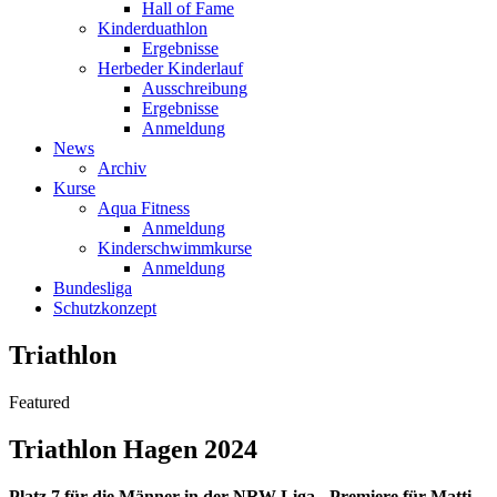
Hall of Fame
Kinderduathlon
Ergebnisse
Herbeder Kinderlauf
Ausschreibung
Ergebnisse
Anmeldung
News
Archiv
Kurse
Aqua Fitness
Anmeldung
Kinderschwimmkurse
Anmeldung
Bundesliga
Schutzkonzept
Triathlon
Featured
Triathlon Hagen 2024
Platz 7 für die Männer in der NRW Liga - Premiere für Matti