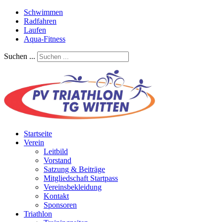
Schwimmen
Radfahren
Laufen
Aqua-Fitness
Suchen ...
Startseite
Verein
Leitbild
Vorstand
Satzung & Beiträge
Mitgliedschaft Startpass
Vereinsbekleidung
Kontakt
Sponsoren
Triathlon