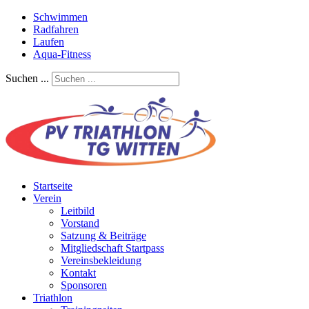
Schwimmen
Radfahren
Laufen
Aqua-Fitness
Suchen ...
Startseite
Verein
Leitbild
Vorstand
Satzung & Beiträge
Mitgliedschaft Startpass
Vereinsbekleidung
Kontakt
Sponsoren
Triathlon