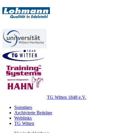
TG Witten 1848 e.V.
Sonstiges
Archivierte Beiträge
Weblinks
TG Witten