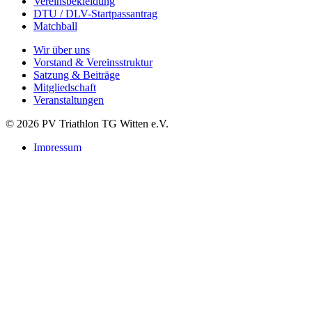
Vereinsbekleidung
DTU / DLV-Startpassantrag
Matchball
Wir über uns
Vorstand & Vereinsstruktur
Satzung & Beiträge
Mitgliedschaft
Veranstaltungen
© 2026 PV Triathlon TG Witten e.V.
Impressum
Datenschutzerklärung
Suchen
Startseite
Verein
Leitbild
Vorstand
Satzung & Beiträge
Mitgliedschaft Startpass
Vereinsbekleidung
Kontakt
Sponsoren