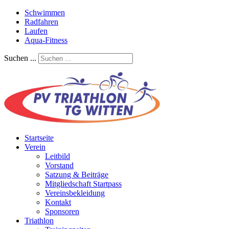
Schwimmen
Radfahren
Laufen
Aqua-Fitness
Suchen ...
Startseite
Verein
Leitbild
Vorstand
Satzung & Beiträge
Mitgliedschaft Startpass
Vereinsbekleidung
Kontakt
Sponsoren
Triathlon