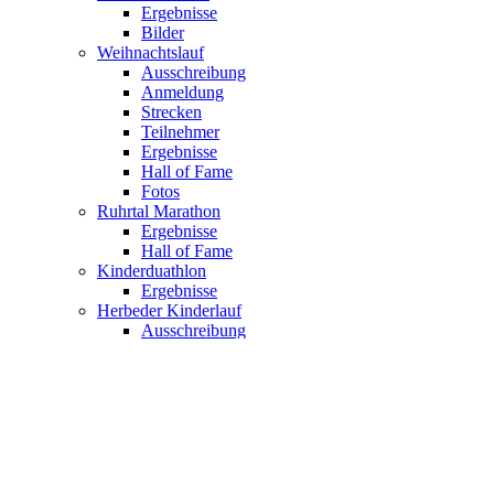
Ergebnisse
Bilder
Weihnachtslauf
Ausschreibung
Anmeldung
Strecken
Teilnehmer
Ergebnisse
Hall of Fame
Fotos
Ruhrtal Marathon
Ergebnisse
Hall of Fame
Kinderduathlon
Ergebnisse
Herbeder Kinderlauf
Ausschreibung
Ergebnisse
Anmeldung
News
Archiv
Kurse
Aqua Fitness
Anmeldung
Kinderschwimmkurse