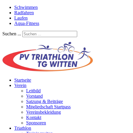
Schwimmen
Radfahren
Laufen
Aqua-Fitness
Suchen ...
Startseite
Verein
Leitbild
Vorstand
Satzung & Beiträge
Mitgliedschaft Startpass
Vereinsbekleidung
Kontakt
Sponsoren
Triathlon