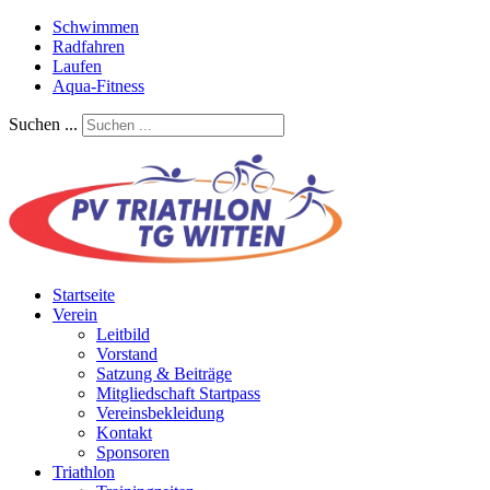
Schwimmen
Radfahren
Laufen
Aqua-Fitness
Suchen ...
Startseite
Verein
Leitbild
Vorstand
Satzung & Beiträge
Mitgliedschaft Startpass
Vereinsbekleidung
Kontakt
Sponsoren
Triathlon