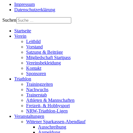
Impressum
Datenschutzerklärung
Suchen
Startseite
Verein
Leitbild
Vorstand
Satzung & Beiträge
Mitgliedschaft Startpass
Vereinsbekleidung
Kontakt
Sponsoren
Triathlon
Trainingzeiten
Nachwuchs
Trainerstab
Athleten & Mannschaften
Freizeit- & Hobbysport
NRW-Triathlon-Ligen
Veranstaltungen
Wittener Sparkassen-Abendlauf
Ausschreibung
Anmeldung