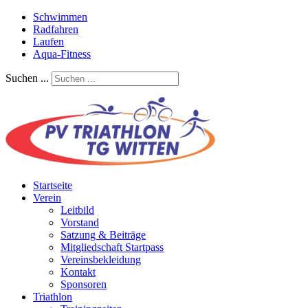
Schwimmen
Radfahren
Laufen
Aqua-Fitness
Suchen ...
Startseite
Verein
Leitbild
Vorstand
Satzung & Beiträge
Mitgliedschaft Startpass
Vereinsbekleidung
Kontakt
Sponsoren
Triathlon