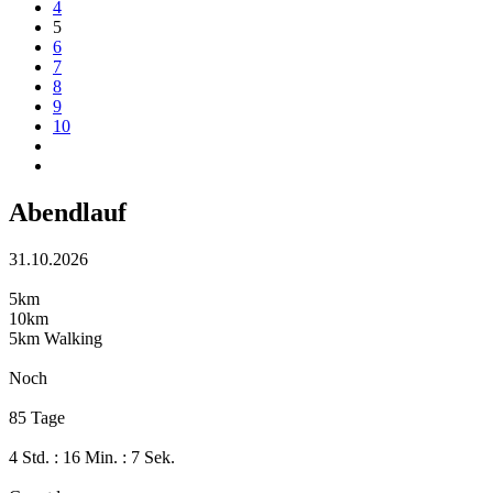
4
5
6
7
8
9
10
Abendlauf
31.10.2026
5km
10km
5km Walking
Noch
85 Tage
4 Std. : 16 Min. : 7 Sek.