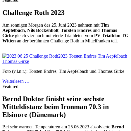
Featured
Challenge Roth 2023
Am sonnigen Morgen des 25. Juni 2023 nahmen mit
Tim
Aepfelbach
,
Nils Böckenholt
,
Torsten Endres
und
Thomas
Girke
gleich vier hochmotivierte Triathleten vom
PV Triathlon TG
Witten
an der berühmten Challenge Roth in Mittelfranken teil.
Foto (v.l.n.r.): Torsten Endres, Tim Aepfelbach und Thomas Girke
Weiterlesen …
Featured
Bernd Doktor finisht seine sechste
Mitteldistanz beim Ironman 70.3 in
Elsinore (Dänemark)
Bei sehr warmen Temperaturen am 25.06.2023 absolvierte
Bernd