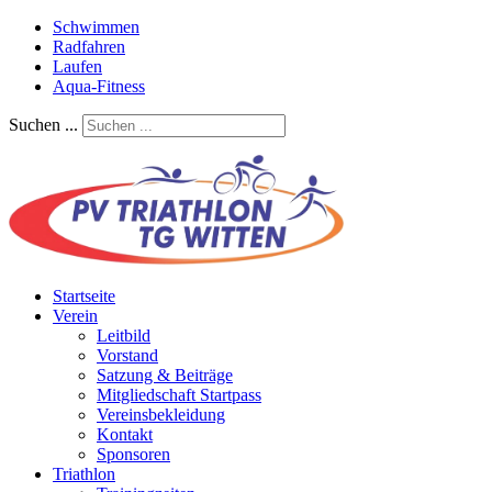
Schwimmen
Radfahren
Laufen
Aqua-Fitness
Suchen ...
Startseite
Verein
Leitbild
Vorstand
Satzung & Beiträge
Mitgliedschaft Startpass
Vereinsbekleidung
Kontakt
Sponsoren
Triathlon