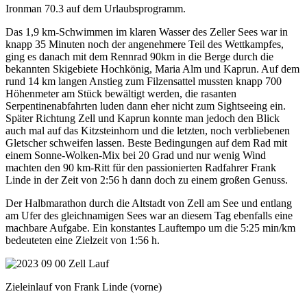
Ironman 70.3 auf dem Urlaubsprogramm.
Das 1,9 km-Schwimmen im klaren Wasser des Zeller Sees war in
knapp 35 Minuten noch der angenehmere Teil des Wettkampfes,
ging es danach mit dem Rennrad 90km in die Berge durch die
bekannten Skigebiete Hochkönig, Maria Alm und Kaprun. Auf dem
rund 14 km langen Anstieg zum Filzensattel mussten knapp 700
Höhenmeter am Stück bewältigt werden, die rasanten
Serpentinenabfahrten luden dann eher nicht zum Sightseeing ein.
Später Richtung Zell und Kaprun konnte man jedoch den Blick
auch mal auf das Kitzsteinhorn und die letzten, noch verbliebenen
Gletscher schweifen lassen. Beste Bedingungen auf dem Rad mit
einem Sonne-Wolken-Mix bei 20 Grad und nur wenig Wind
machten den 90 km-Ritt für den passionierten Radfahrer Frank
Linde in der Zeit von 2:56 h dann doch zu einem großen Genuss.
Der Halbmarathon durch die Altstadt von Zell am See und entlang
am Ufer des gleichnamigen Sees war an diesem Tag ebenfalls eine
machbare Aufgabe. Ein konstantes Lauftempo um die 5:25 min/km
bedeuteten eine Zielzeit von 1:56 h.
Zieleinlauf von Frank Linde (vorne)