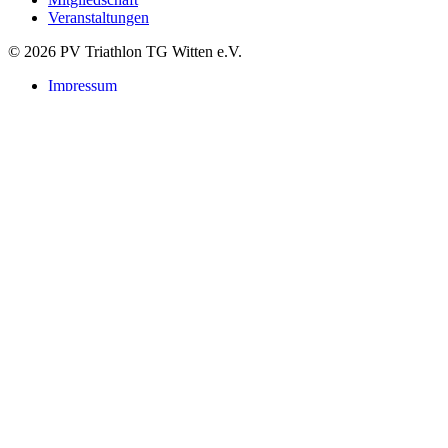
Veranstaltungen
© 2026 PV Triathlon TG Witten e.V.
Impressum
Datenschutzerklärung
Suchen
Startseite
Verein
Leitbild
Vorstand
Satzung & Beiträge
Mitgliedschaft Startpass
Vereinsbekleidung
Kontakt
Sponsoren
Triathlon
Trainingzeiten
Nachwuchs
Trainerstab
Athleten & Mannschaften
Freizeit- & Hobbysport
NRW-Triathlon-Ligen