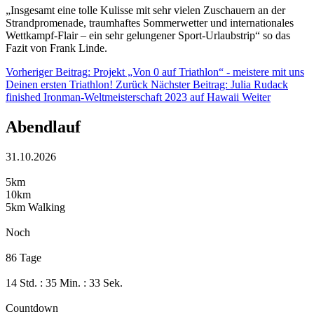
„Insgesamt eine tolle Kulisse mit sehr vielen Zuschauern an der
Strandpromenade, traumhaftes Sommerwetter und internationales
Wettkampf-Flair – ein sehr gelungener Sport-Urlaubstrip“ so das
Fazit von Frank Linde.
Vorheriger Beitrag: Projekt „Von 0 auf Triathlon“ - meistere mit uns
Deinen ersten Triathlon!
Zurück
Nächster Beitrag: Julia Rudack
finished Ironman-Weltmeisterschaft 2023 auf Hawaii
Weiter
Abendlauf
31.10.2026
5km
10km
5km Walking
Noch
86 Tage
14 Std. : 35 Min. : 32 Sek.
Countdown