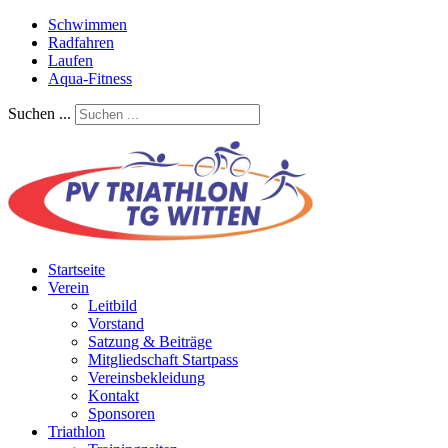
Schwimmen
Radfahren
Laufen
Aqua-Fitness
Suchen ...
Startseite
Verein
Leitbild
Vorstand
Satzung & Beiträge
Mitgliedschaft Startpass
Vereinsbekleidung
Kontakt
Sponsoren
Triathlon