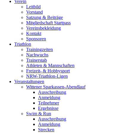
Verein
Leitbild
Vorstand
Satzung & Beiträge
Mitgliedschaft Startpass
Vereinsbekleidung
Kontakt
Sponsoren
Triathlon
Trainingzeiten
Nachwuchs
Trainerstab
Athleten & Mannschaften
Freizeit- & Hobbysport
NRW-Triathlon-Ligen
Veranstaltungen
Wittener Sparkassen-Abendlauf
Ausschreibung
Anmeldung
Teilnehmer
Ergebnisse
Swim & Run
Ausschreibung
Anmeldung
Strecken