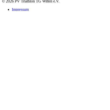
© 2026 PV Triathlon TG Witten e.V.
Impressum
Datenschutzerklärung
Suchen
Startseite
Verein
Leitbild
Vorstand
Satzung & Beiträge
Mitgliedschaft Startpass
Vereinsbekleidung
Kontakt
Sponsoren
Triathlon
Trainingzeiten
Nachwuchs
Trainerstab
Athleten & Mannschaften
Freizeit- & Hobbysport
NRW-Triathlon-Ligen
Veranstaltungen
Wittener Sparkassen-Abendlauf