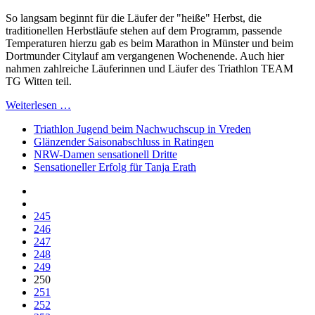
So langsam beginnt für die Läufer der "heiße" Herbst, die
traditionellen Herbstläufe stehen auf dem Programm, passende
Temperaturen hierzu gab es beim Marathon in Münster und beim
Dortmunder Citylauf am vergangenen Wochenende. Auch hier
nahmen zahlreiche Läuferinnen und Läufer des Triathlon TEAM
TG Witten teil.
Weiterlesen …
Triathlon Jugend beim Nachwuchscup in Vreden
Glänzender Saisonabschluss in Ratingen
NRW-Damen sensationell Dritte
Sensationeller Erfolg für Tanja Erath
245
246
247
248
249
250
251
252