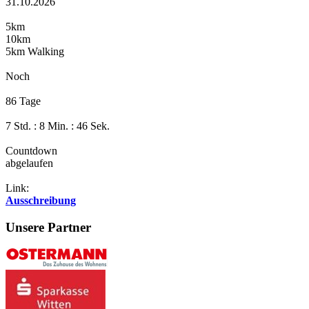
31.10.2026
5km
10km
5km Walking
Noch
86 Tage
7 Std. : 8 Min. : 45 Sek.
Countdown
abgelaufen
Link:
Ausschreibung
Unsere Partner