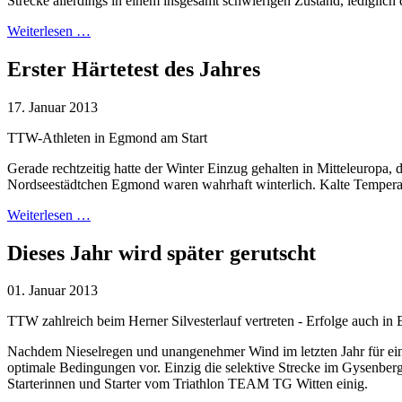
Strecke allerdings in einem insgesamt schwierigen Zustand, lediglich 
Weiterlesen …
Erster Härtetest des Jahres
17. Januar 2013
TTW-Athleten in Egmond am Start
Gerade rechtzeitig hatte der Winter Einzug gehalten in Mitteleurop
Nordseestädtchen Egmond waren wahrhaft winterlich. Kalte Temperatur
Weiterlesen …
Dieses Jahr wird später gerutscht
01. Januar 2013
TTW zahlreich beim Herner Silvesterlauf vertreten - Erfolge auch in 
Nachdem Nieselregen und unangenehmer Wind im letzten Jahr für ein 
optimale Bedingungen vor. Einzig die selektive Strecke im Gysenberg
Starterinnen und Starter vom Triathlon TEAM TG Witten einig.