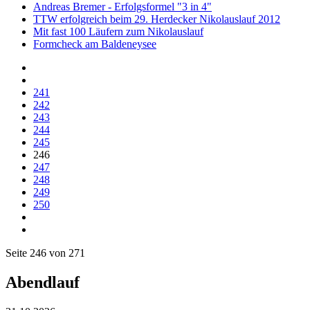
Andreas Bremer - Erfolgsformel "3 in 4"
TTW erfolgreich beim 29. Herdecker Nikolauslauf 2012
Mit fast 100 Läufern zum Nikolauslauf
Formcheck am Baldeneysee
241
242
243
244
245
246
247
248
249
250
Seite 246 von 271
Abendlauf