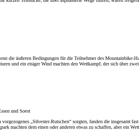
die kurzen Teilstücke, die über asphaltierte Wege führen, waren freiger
a, denn die äußeren Bedingungen für die Teilnehmer des Mountainbike
en und ein eisiger Wind machten den Wettkampf, der sich über zwei Ta
Essen und Soest
vorgezogenes „Silvester-Rutschen“ sorgten, fanden die insgesamt fast
park machten dem einen oder anderen etwas zu schaffen, aber ein Wettk