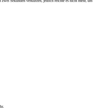
 zwei Sekunden verkürzen, jedoch reichte es nicht mehr, um
hr.