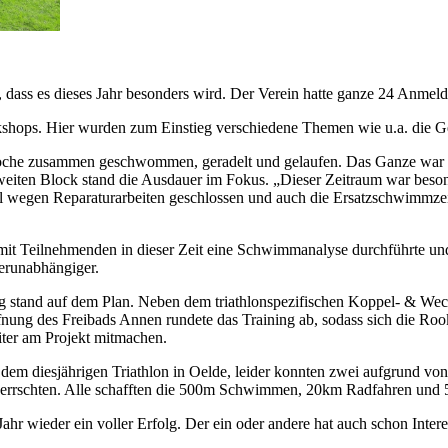
 ab, dass es dieses Jahr besonders wird. Der Verein hatte ganze 24 Anm
shops. Hier wurden zum Einstieg verschiedene Themen wie u.a. die Ges
he zusammen geschwommen, geradelt und gelaufen. Das Ganze war in dr
 zweiten Block stand die Ausdauer im Fokus. „Dieser Zeitraum war beso
 wegen Reparaturarbeiten geschlossen und auch die Ersatzschwimmzeit
mit Teilnehmenden in dieser Zeit eine Schwimmanalyse durchführte un
terunabhängiger.
ng stand auf dem Plan. Neben dem triathlonspezifischen Koppel- & Wec
nung des Freibads Annen rundete das Training ab, sodass sich die Ro
iter am Projekt mitmachen.
dem diesjährigen Triathlon in Oelde, leider konnten zwei aufgrund von
errschten. Alle schafften die 500m Schwimmen, 20km Radfahren und 5
ahr wieder ein voller Erfolg. Der ein oder andere hat auch schon Intere