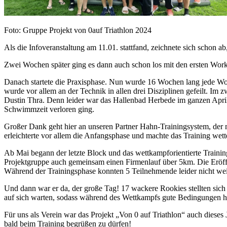
Foto: Gruppe Projekt von 0auf Triathlon 2024
Als die Infoveranstaltung am 11.01. stattfand, zeichnete sich schon
Zwei Wochen später ging es dann auch schon los mit den ersten Work
Danach startete die Praxisphase. Nun wurde 16 Wochen lang jede Woc
wurde vor allem an der Technik in allen drei Disziplinen gefeilt. Im
Dustin Thra. Denn leider war das Hallenbad Herbede im ganzen April
Schwimmzeit verloren ging.
Großer Dank geht hier an unseren Partner Hahn-Trainingsystem, der 
erleichterte vor allem die Anfangsphase und machte das Training wet
Ab Mai begann der letzte Block und das wettkampforientierte Traini
Projektgruppe auch gemeinsam einen Firmenlauf über 5km. Die Eröff
Während der Trainingsphase konnten 5 Teilnehmende leider nicht we
Und dann war er da, der große Tag! 17 wackere Rookies stellten sich 
auf sich warten, sodass während des Wettkampfs gute Bedingungen h
Für uns als Verein war das Projekt „Von 0 auf Triathlon“ auch dieses J
bald beim Training begrüßen zu dürfen!