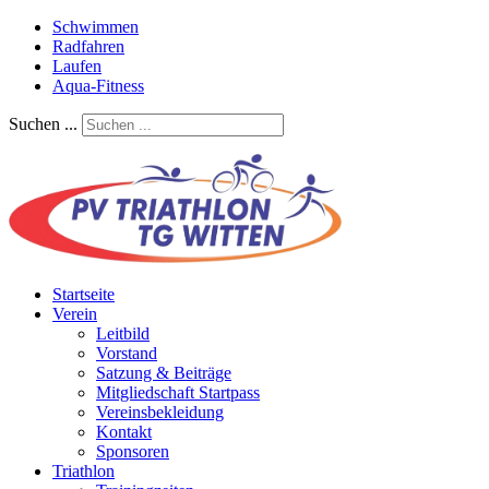
Schwimmen
Radfahren
Laufen
Aqua-Fitness
Suchen ...
Startseite
Verein
Leitbild
Vorstand
Satzung & Beiträge
Mitgliedschaft Startpass
Vereinsbekleidung
Kontakt
Sponsoren
Triathlon