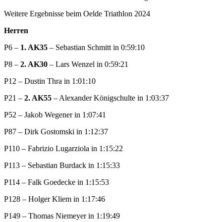
Weitere Ergebnisse beim Oelde Triathlon 2024
Herren
P6
–
1. AK35
– Sebastian Schmitt in 0:59:10
P8
–
2. AK30
– Lars Wenzel in 0:59:21
P12
–
Dustin Thra in 1:01:10
P21
–
2. AK55
– Alexander Königschulte in 1:03:37
P52
– Jakob Wegener in 1:07:41
P87 – Dirk Gostomski in 1:12:37
P110 – Fabrizio Lugarziola in 1:15:22
P113 – Sebastian Burdack in 1:15:33
P114 – Falk Goedecke in 1:15:53
P128 – Holger Kliem in 1:17:46
P149 – Thomas Niemeyer in 1:19:49