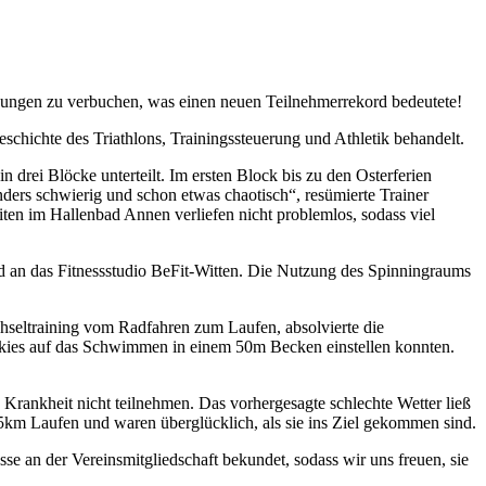
eldungen zu verbuchen, was einen neuen Teilnehmerrekord bedeutete!
chichte des Triathlons, Trainingssteuerung und Athletik behandelt.
ei Blöcke unterteilt. Im ersten Block bis zu den Osterferien
nders schwierig und schon etwas chaotisch“, resümierte Trainer
en im Hallenbad Annen verliefen nicht problemlos, sodass viel
d an das Fitnessstudio BeFit-Witten. Die Nutzung des Spinningraums
hseltraining vom Radfahren zum Laufen, absolvierte die
okies auf das Schwimmen in einem 50m Becken einstellen konnten.
 Krankheit nicht teilnehmen. Das vorhergesagte schlechte Wetter ließ
km Laufen und waren überglücklich, als sie ins Ziel gekommen sind.
sse an der Vereinsmitgliedschaft bekundet, sodass wir uns freuen, sie