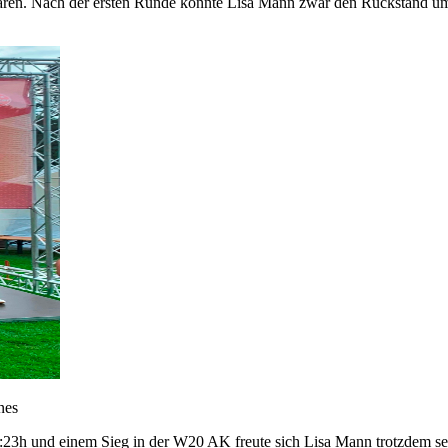
waren. Nach der ersten Runde konnte Lisa Mann zwar den Rückstand um
nes
3:23h und einem Sieg in der W20 AK freute sich Lisa Mann trotzdem se