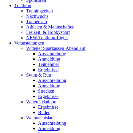
Sponsoren
Triathlon
Trainingzeiten
Nachwuchs
Trainerstab
Athleten & Mannschaften
Freizeit- & Hobbysport
NRW-Triathlon-Ligen
Veranstaltungen
Wittener Sparkassen-Abendlauf
Ausschreibung
Anmeldung
Teilnehmer
Ergebnisse
Swim & Run
Ausschreibung
Anmeldung
Strecken
Ergebnisse
Witten Triathlon
Ergebnisse
Bilder
Weihnachtslauf
Ausschreibung
Anmeldung