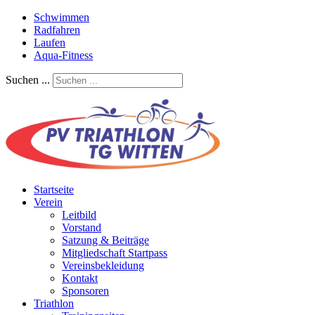
Schwimmen
Radfahren
Laufen
Aqua-Fitness
Suchen ...
Startseite
Verein
Leitbild
Vorstand
Satzung & Beiträge
Mitgliedschaft Startpass
Vereinsbekleidung
Kontakt
Sponsoren
Triathlon