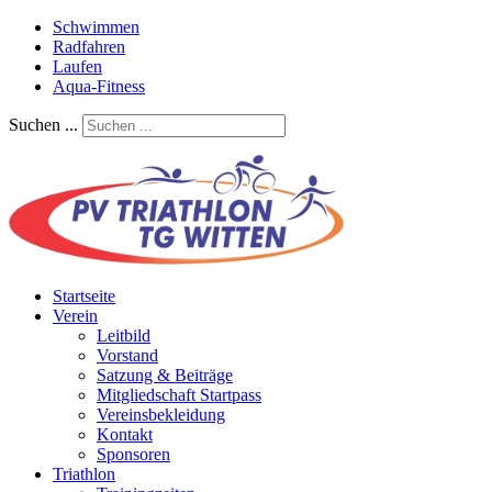
Schwimmen
Radfahren
Laufen
Aqua-Fitness
Suchen ...
Startseite
Verein
Leitbild
Vorstand
Satzung & Beiträge
Mitgliedschaft Startpass
Vereinsbekleidung
Kontakt
Sponsoren
Triathlon