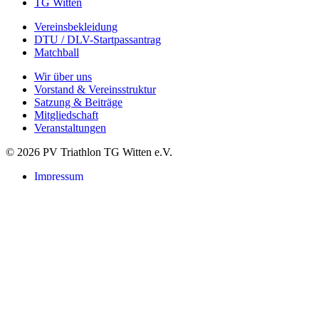
TG Witten
Vereinsbekleidung
DTU / DLV-Startpassantrag
Matchball
Wir über uns
Vorstand & Vereinsstruktur
Satzung & Beiträge
Mitgliedschaft
Veranstaltungen
© 2026 PV Triathlon TG Witten e.V.
Impressum
Datenschutzerklärung
Suchen
Startseite
Verein
Leitbild
Vorstand
Satzung & Beiträge
Mitgliedschaft Startpass
Vereinsbekleidung