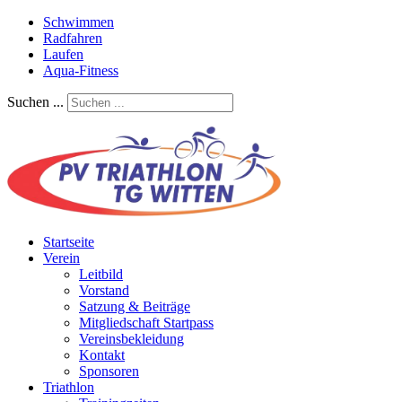
Schwimmen
Radfahren
Laufen
Aqua-Fitness
Suchen ...
Startseite
Verein
Leitbild
Vorstand
Satzung & Beiträge
Mitgliedschaft Startpass
Vereinsbekleidung
Kontakt
Sponsoren
Triathlon