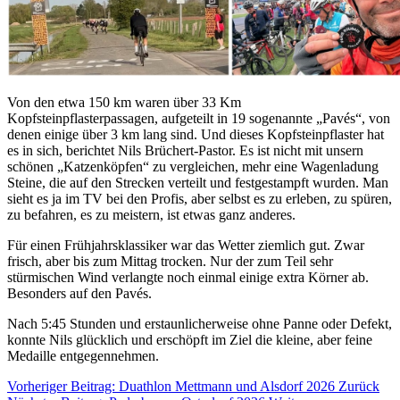
Von den etwa 150 km waren über 33 Km
Kopfsteinpflasterpassagen, aufgeteilt in 19 sogenannte „Pavés“, von
denen einige über 3 km lang sind. Und dieses Kopfsteinpflaster hat
es in sich, berichtet Nils Brüchert-Pastor. Es ist nicht mit unsern
schönen „Katzenköpfen“ zu vergleichen, mehr eine Wagenladung
Steine, die auf den Strecken verteilt und festgestampft wurden. Man
sieht es ja im TV bei den Profis, aber selbst es zu erleben, zu spüren,
zu befahren, es zu meistern, ist etwas ganz anderes.
Für einen Frühjahrsklassiker war das Wetter ziemlich gut. Zwar
frisch, aber bis zum Mittag trocken. Nur der zum Teil sehr
stürmischen Wind verlangte noch einmal einige extra Körner ab.
Besonders auf den Pavés.
Nach 5:45 Stunden und erstaunlicherweise ohne Panne oder Defekt,
konnte Nils glücklich und erschöpft im Ziel die kleine, aber feine
Medaille entgegennehmen.
Vorheriger Beitrag: Duathlon Mettmann und Alsdorf 2026
Zurück