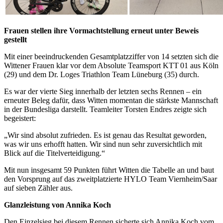
Frauen stellen ihre Vormachtstellung erneut unter Beweis
gestellt
Mit einer beeindruckenden Gesamtplatzziffer von 14 setzten sich die
Wittener Frauen klar vor dem Absolute Teamsport KTT 01 aus Köln
(29) und dem Dr. Loges Triathlon Team Lüneburg (35) durch.
Es war der vierte Sieg innerhalb der letzten sechs Rennen – ein
erneuter Beleg dafür, dass Witten momentan die stärkste Mannschaft
in der Bundesliga darstellt. Teamleiter Torsten Endres zeigte sich
begeistert:
„Wir sind absolut zufrieden. Es ist genau das Resultat geworden,
was wir uns erhofft hatten. Wir sind nun sehr zuversichtlich mit
Blick auf die Titelverteidigung.“
Mit nun insgesamt 59 Punkten führt Witten die Tabelle an und baut
den Vorsprung auf das zweitplatzierte HYLO Team Viernheim/Saar
auf sieben Zähler aus.
Glanzleistung von Annika Koch
Den Einzelsieg bei diesem Rennen sicherte sich Annika Koch vom