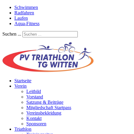
Schwimmen
Radfahren
Laufen
Aqua-Fitness
Suchen ...
Startseite
Verein
Leitbild
Vorstand
Satzung & Beiträge
Mitgliedschaft Startpass
Vereinsbekleidung
Kontakt
Sponsoren
Triathlon