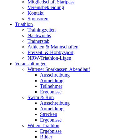
Mitgliedschaft Startpass
Vereinsbekleidung
Kontakt
Sponsoren
Triathlon
Trainingzeiten
Nachwuchs
Trainerstab
Athleten & Mannschaften
Freizeit- & Hobbysport
NRW-Triathlon-Ligen
Veranstaltungen
Wittener Sparkassen-Abendlauf
Ausschreibung
Anmeldung
Teilnehmer
Ergebnisse
Swim & Run
Ausschreibung
Anmeldung
Strecken
Ergebnisse
Witten Triathlon
Ergebnisse
Bilder