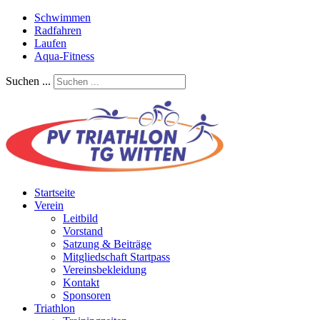
Schwimmen
Radfahren
Laufen
Aqua-Fitness
Suchen ...
Startseite
Verein
Leitbild
Vorstand
Satzung & Beiträge
Mitgliedschaft Startpass
Vereinsbekleidung
Kontakt
Sponsoren
Triathlon