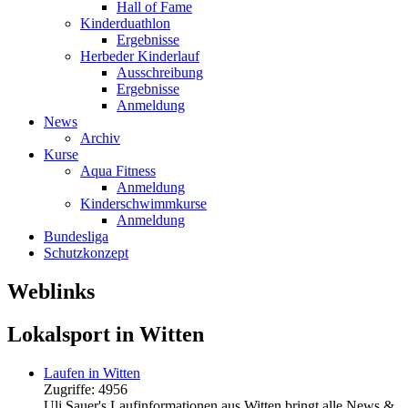
Hall of Fame
Kinderduathlon
Ergebnisse
Herbeder Kinderlauf
Ausschreibung
Ergebnisse
Anmeldung
News
Archiv
Kurse
Aqua Fitness
Anmeldung
Kinderschwimmkurse
Anmeldung
Bundesliga
Schutzkonzept
Weblinks
Lokalsport in Witten
Laufen in Witten
Zugriffe: 4956
Uli Sauer's Laufinformationen aus Witten bringt alle News &