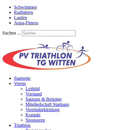
Schwimmen
Radfahren
Laufen
Aqua-Fitness
Suchen ...
Startseite
Verein
Leitbild
Vorstand
Satzung & Beiträge
Mitgliedschaft Startpass
Vereinsbekleidung
Kontakt
Sponsoren
Triathlon