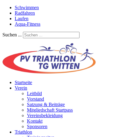
Schwimmen
Radfahren
Laufen
Aqua-Fitness
Suchen ...
Startseite
Verein
Leitbild
Vorstand
Satzung & Beiträge
Mitgliedschaft Startpass
Vereinsbekleidung
Kontakt
Sponsoren
Triathlon