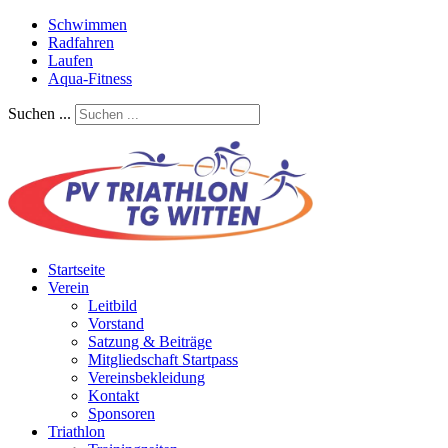
Schwimmen
Radfahren
Laufen
Aqua-Fitness
Suchen ...
Startseite
Verein
Leitbild
Vorstand
Satzung & Beiträge
Mitgliedschaft Startpass
Vereinsbekleidung
Kontakt
Sponsoren
Triathlon