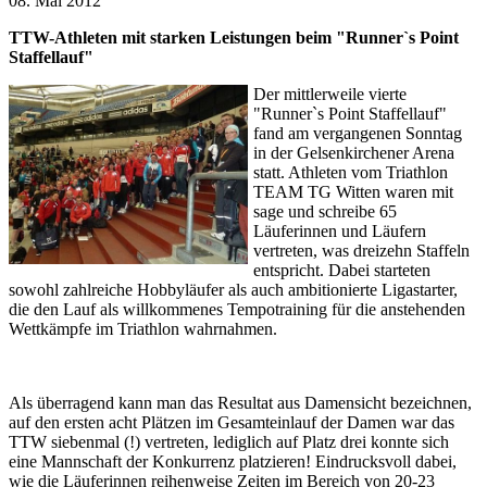
08. Mai 2012
TTW-Athleten mit starken Leistungen beim "Runner`s Point
Staffellauf"
Der mittlerweile vierte
"Runner`s Point Staffellauf"
fand am vergangenen Sonntag
in der Gelsenkirchener Arena
statt. Athleten vom Triathlon
TEAM TG Witten waren mit
sage und schreibe 65
Läuferinnen und Läufern
vertreten, was dreizehn Staffeln
entspricht. Dabei starteten
sowohl zahlreiche Hobbyläufer als auch ambitionierte Ligastarter,
die den Lauf als willkommenes Tempotraining für die anstehenden
Wettkämpfe im Triathlon wahrnahmen.
Als überragend kann man das Resultat aus Damensicht bezeichnen,
auf den ersten acht Plätzen im Gesamteinlauf der Damen war das
TTW siebenmal (!) vertreten, lediglich auf Platz drei konnte sich
eine Mannschaft der Konkurrenz platzieren! Eindrucksvoll dabei,
wie die Läuferinnen reihenweise Zeiten im Bereich von 20-23