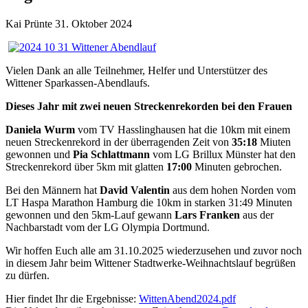
Kai Prünte
31. Oktober 2024
Vielen Dank an alle Teilnehmer, Helfer und Unterstützer des
Wittener Sparkassen-Abendlaufs.
Dieses Jahr mit zwei neuen Streckenrekorden bei den Frauen
Daniela Wurm
vom TV Hasslinghausen hat die 10km mit einem
neuen Streckenrekord in der überragenden Zeit von
35:18
Miuten
gewonnen und
Pia Schlattmann
vom LG Brillux Münster hat den
Streckenrekord über 5km mit glatten
17:00
Minuten gebrochen.
Bei den Männern hat
David Valentin
aus dem hohen Norden vom
LT
Haspa Marathon Hamburg
die 10km in starken 31:49 Minuten
gewonnen und den 5km-Lauf gewann
Lars Franken
aus der
Nachbarstadt vom der
LG Olympia Dortmund
.
Wir hoffen Euch alle am 31.10.2025 wiederzusehen und zuvor noch
in diesem Jahr beim Wittener Stadtwerke-Weihnachtslauf begrüßen
zu dürfen.
Hier findet Ihr die Ergebnisse:
WittenAbend2024.pdf