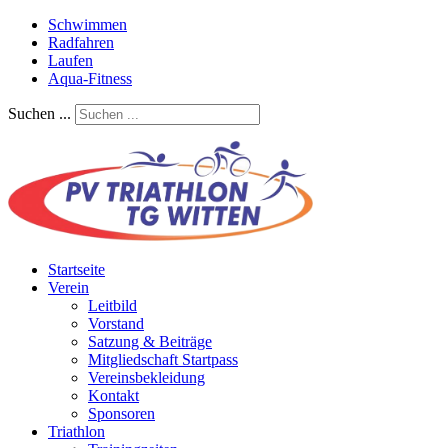
Schwimmen
Radfahren
Laufen
Aqua-Fitness
Suchen ...
Startseite
Verein
Leitbild
Vorstand
Satzung & Beiträge
Mitgliedschaft Startpass
Vereinsbekleidung
Kontakt
Sponsoren
Triathlon